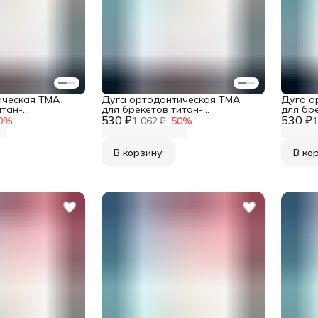
ическая TMA
Дуга ортодонтическая TMA
Дуга о
итан-
для брекетов титан-
для бр
руглое сечение
530 ₽
молибденовая круглое сечение
530 ₽
молибд
0
%
1 062 ₽
−
50
%
1
 шт в упаковке
0,016 верхняя 1 шт в упаковке
сечение
шт в у
В корзину
В ко