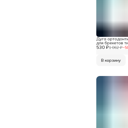
Дуга ортодонт
для брекетов т
530 ₽
молибденовая 
1 062 ₽
−
5
сечение 0,017x0
шт в упаковке
В корзину