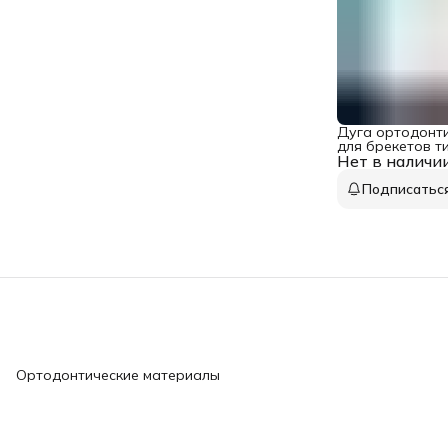
Дуга ортодонт
для брекетов т
Нет в наличи
молибденовая к
0,016 нижняя 1 
Подписатьс
Ортодонтические материалы