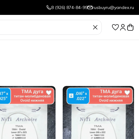
8 (926) 874-84-99
rusbuyru@yandex.ru