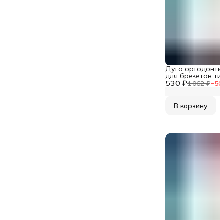
Дуга ортодонт
для брекетов т
530 ₽
молибденовая к
1 062 ₽
−
5
0,018 верхняя 1
В корзину