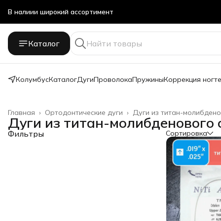
Стоматологичечкие материалы оптом и в розницу
Каталог
Колумбус
Каталог
Дуги
Проволока
Пружины
Коррекция ногт
Главная
›
Ортодонтические дуги
›
Дуги из титан-молибдено
Дуги из титан-молибденового 
Фильтры
Сортировка