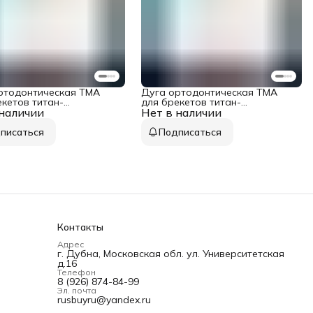
ртодонтическая TMA
Дуга ортодонтическая TMA
екетов титан-
для брекетов титан-
 наличии
еновая круглое сечение
Нет в наличии
молибденовая круглое сечение
ерхняя 1 шт в упаковке
0,014 верхняя 1 шт в упаковке
писаться
Подписаться
Контакты
Адрес
г. Дубна, Московская обл. ул. Университетская
д.16
Телефон
8 (926) 874-84-99
Эл. почта
rusbuyru@yandex.ru