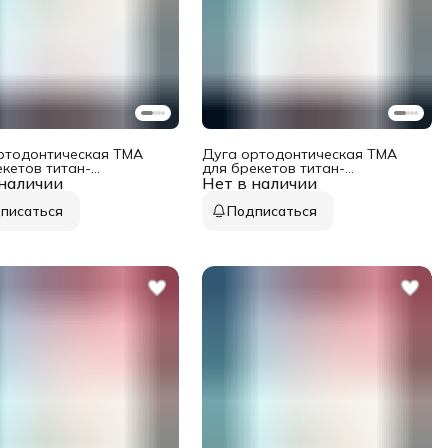
ртодонтическая TMA
Дуга ортодонтическая TMA
екетов титан-
для брекетов титан-
 наличии
еновая круглое сечение
Нет в наличии
молибденовая прямоугольное
ижняя 1 шт в упаковке
сечение 0,018x0,025 нижняя 1
шт в упаковке
писаться
Подписаться