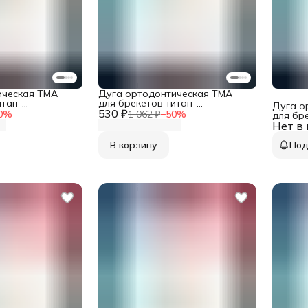
ическая TMA
Дуга ортодонтическая TMA
итан-
для брекетов титан-
Дуга о
прямоугольное
530 ₽
молибденовая круглое сечение
0
%
1 062 ₽
−
50
%
для бр
,025 верхняя 1
0,018 нижняя 1 шт в упаковке
Нет в
молибд
0,014 н
В корзину
Под