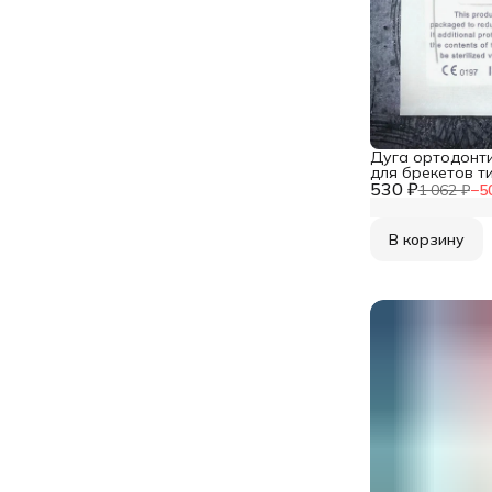
Дуга ортодонт
для брекетов т
530 ₽
молибденовая 
1 062 ₽
−
5
сечение 0,019x0
шт в упаковке
В корзину