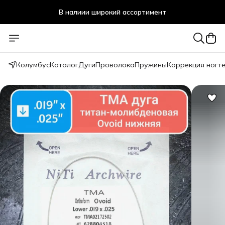
В налиии широкий ассортимент
Стоматологичечкие материалы оптом и в розницу
Колумбус
Каталог
Дуги
Проволока
Пружины
Коррекция ногт