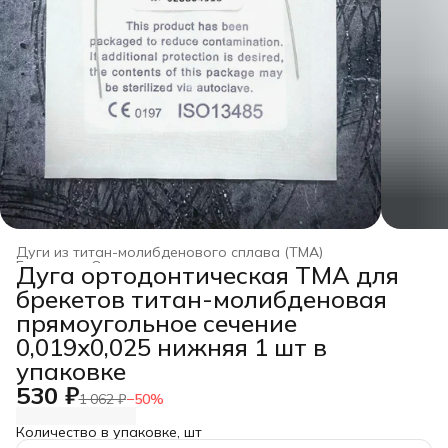
Дуги из титан-молибденового сплава (TMA)
Главная
›
Ортодонтические дуги
›
Дуга ортодонтическая TMA для
брекетов титан-молибденовая
прямоугольное сечение
0,019x0,025 нижняя 1 шт в
упаковке
530 ₽
1 062 ₽
−
50
%
Количество в упаковке, шт