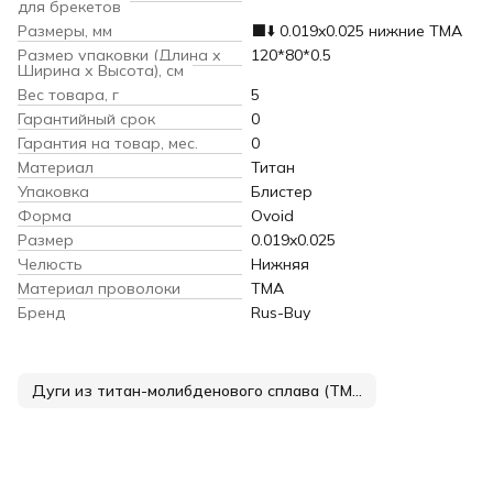
для брекетов
Размеры, мм
⬛️⬇️ 0.019x0.025 нижние TMA
Размер упаковки (Длина х
120*80*0.5
Ширина х Высота), см
Вес товара, г
5
Гарантийный срок
0
Гарантия на товар, мес.
0
Материал
Титан
Упаковка
Блистер
Форма
Ovoid
Размер
0.019x0.025
Челюсть
Нижняя
Материал проволоки
TMA
Бренд
Rus-Buy
Дуги из титан-молибденового сплава (TMA)