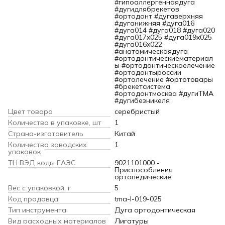
#гипоаллергеннаядуга
#дугидлябрекетов
#ортодонт #дугаверхняя
#дуганижняя #дуга016
#дуга014 #дуга018 #дуга020
#дуга017x025 #дуга019x025
#дуга016x022
#анатомическаядуга
#ортодонтическиематериал
ы #ортодонтическоелечение
#ортодонтыроссии
#ортолечение #ортотовары
#брекетсистема
#ортодонтмосква #дугиTMA
#дугибезникеля
Цвет товара
серебристый
Количество в упаковке, шт
1
Страна-изготовитель
Китай
Количество заводских
1
упаковок
ТН ВЭД коды ЕАЭС
9021101000 -
Приспособления
ортопедические
Вес с упаковкой, г
5
Код продавца
tma-l-019-025
Тип инструмента
Дуга ортодонтическая
Вид расходных материалов
Лигатуры