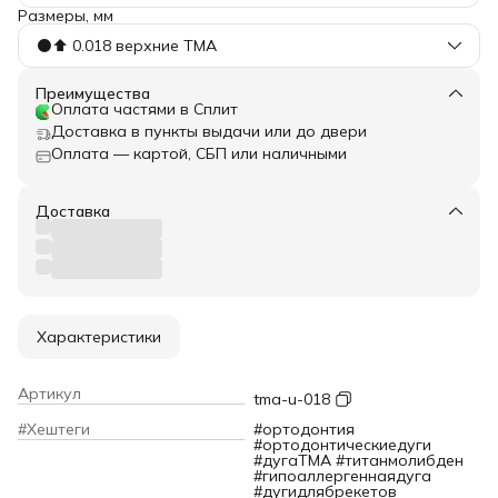
Размеры, мм
⚫️⬆️ 0.018 верхние TMA
Преимущества
Оплата частями в Сплит
Доставка в пункты выдачи или до двери
Оплата — картой, СБП или наличными
Доставка
Характеристики
Артикул
tma-u-018
#Хештеги
#ортодонтия
#ортодонтическиедуги
#дугаTMA #титанмолибден
#гипоаллергеннаядуга
#дугидлябрекетов