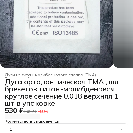
Дуги из титан-молибденового сплава (TMA)
Главная
›
Ортодонтические дуги
›
Дуга ортодонтическая TMA для
брекетов титан-молибденовая
круглое сечение 0,018 верхняя 1
шт в упаковке
530 ₽
1 062 ₽
−
50
%
Количество в упаковке, шт
1