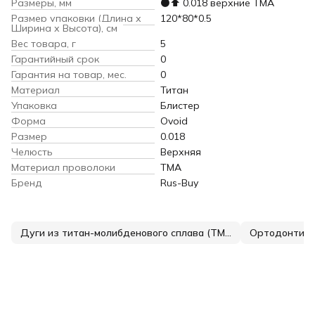
Размеры, мм
⚫️⬆️ 0.018 верхние TMA
Размер упаковки (Длина х
120*80*0.5
Ширина х Высота), см
Вес товара, г
5
Гарантийный срок
0
Гарантия на товар, мес.
0
Материал
Титан
Упаковка
Блистер
Форма
Ovoid
Размер
0.018
Челюсть
Верхняя
Материал проволоки
TMA
Бренд
Rus-Buy
Дуги из титан-молибденового сплава (TMA)
Ортодонтиче