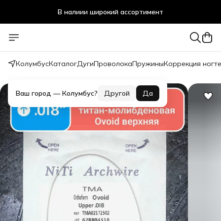
В налиии широкий ассортимент
Стоматологичечкие материалы оптом и в розницу
Колумбус
Каталог
Дуги
Проволока
Пружины
Коррекция ногт
Ваш город —
Колумбус
?
Другой
Да