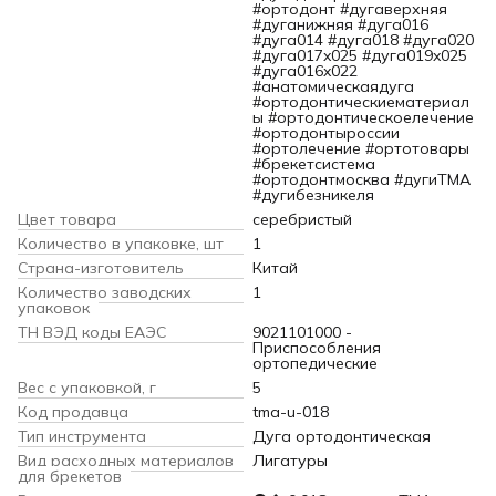
#ортодонт #дугаверхняя
#дуганижняя #дуга016
#дуга014 #дуга018 #дуга020
#дуга017x025 #дуга019x025
#дуга016x022
#анатомическаядуга
#ортодонтическиематериал
ы #ортодонтическоелечение
#ортодонтыроссии
#ортолечение #ортотовары
#брекетсистема
#ортодонтмосква #дугиTMA
#дугибезникеля
Цвет товара
серебристый
Количество в упаковке, шт
1
Страна-изготовитель
Китай
Количество заводских
1
упаковок
ТН ВЭД коды ЕАЭС
9021101000 -
Приспособления
ортопедические
Вес с упаковкой, г
5
Код продавца
tma-u-018
Тип инструмента
Дуга ортодонтическая
Вид расходных материалов
Лигатуры
для брекетов