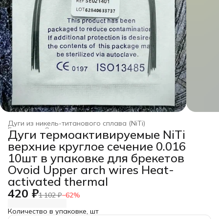
Дуги из никель-титанового сплава (NiTi)
Главная
›
Ортодонтические дуги
›
Дуги термоактивируемые NiTi
верхние круглое сечение 0.016
10шт в упаковке для брекетов
Ovoid Upper arch wires Heat-
activated thermal
420 ₽
1 102 ₽
−
62
%
Количество в упаковке, шт