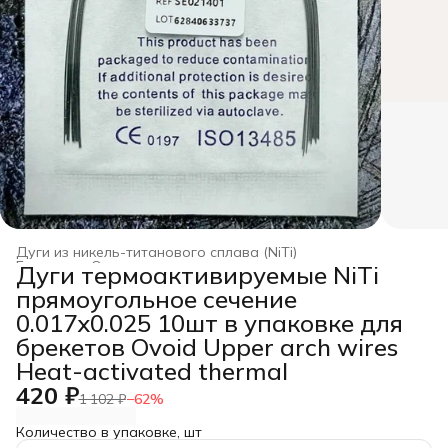
Дуги из никель-титанового сплава (NiTi)
Главная
›
Ортодонтические дуги
›
Дуги термоактивируемые NiTi
прямоугольное сечение
0.017x0.025 10шт в упаковке для
брекетов Ovoid Upper arch wires
Heat-activated thermal
420 ₽
1 102 ₽
−
62
%
Количество в упаковке, шт