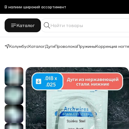
В налиии широкий ассортимент
Стоматологичечкие материалы оптом и в розницу
Каталог
Колумбус
Каталог
Дуги
Проволока
Пружины
Коррекция ногт