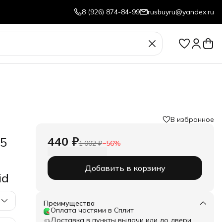
8 (926) 874-84-99
rusbuyru@yandex.ru
В избранное
440 ₽
25
1 002 ₽
−
56
%
Добавить в корзину
id
Преимущества
Оплата частями в Сплит
Доставка в пункты выдачи или до двери