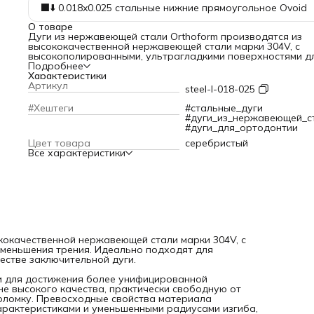
⬛️⬇️ 0.018x0.025 стальные нижние прямоугольное Ovoid
О товаре
Дуги из нержавеющей стали Orthoform производятся из
высококачественной нержавеющей стали марки 304V, с
высокополированными, ультрагладкими поверхностями д
уменьшения трения. Идеально подходят для использован
Подробнее
средних и поздних этапах лечения или в качестве
Характеристики
заключительной дуги.
Артикул
steel-l-018-025
Сплав 304V проходит процесс вакуумной дуговой перепл
для достижения более унифицированной химической
#Хештеги
#стальные_дуги
структуры. Этот процесс обеспечивает дугу крайне высок
#дуги_из_нержавеющей_с
качества, практически свободную от дефектов и примесей
#дуги_для_ортодонтии
которые могут вызывать хрупкость и поломку. Превосхо
Цвет товара
серебристый
свойства материала позволяют производить дуги с более
Все характеристики
точными размерными характеристиками и уменьшенными
радиусами изгиба, что снижает возможность потери мом
силы.
кокачественной нержавеющей стали марки 304V, с
меньшения трения. Идеально подходят для
честве заключительной дуги.
и для достижения более унифицированной
не высокого качества, практически свободную от
поломку. Превосходные свойства материала
арактеристиками и уменьшенными радиусами изгиба,