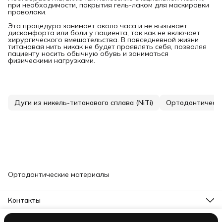
при необходимости, покрытия гель-лаком для маскировки
проволоки.
Эта процедура занимает около часа и не вызывает
дискомфорта или боли у пациента, так как не включает
хирургического вмешательства. В повседневной жизни
титановая нить никак не будет проявлять себя, позволяя
пациенту носить обычную обувь и заниматься
физическими нагрузками.
Дуги из никель-титанового сплава (NiTi)
Ортодонтически
Ортодонтические материалы
Контакты
Адрес
г. Дубна, Московская обл. ул. Университетская д.16