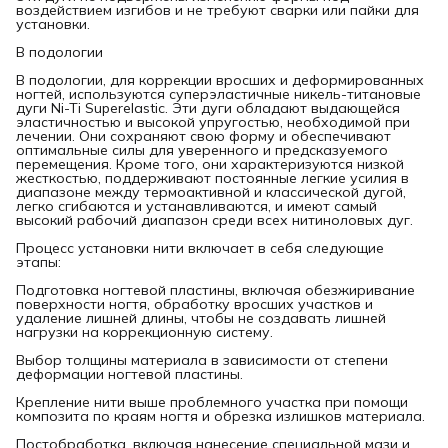
воздействием изгибов и не требуют сварки или пайки для
установки.
В подологии
В подологии, для коррекции вросших и деформированных
ногтей, используются суперэластичные никель-титановые
дуги Ni-Ti Superelastic. Эти дуги обладают выдающейся
эластичностью и высокой упругостью, необходимой при
лечении. Они сохраняют свою форму и обеспечивают
оптимальные силы для уверенного и предсказуемого
перемещения. Кроме того, они характеризуются низкой
жесткостью, поддерживают постоянные легкие усилия в
диапазоне между термоактивной и классической дугой,
легко сгибаются и устанавливаются, и имеют самый
высокий рабочий диапазон среди всех нитиноловых дуг.
Процесс установки нити включает в себя следующие
этапы:
Подготовка ногтевой пластины, включая обезжиривание
поверхности ногтя, обработку вросших участков и
удаление лишней длины, чтобы не создавать лишней
нагрузки на коррекционную систему.
Выбор толщины материала в зависимости от степени
деформации ногтевой пластины.
Крепление нити выше проблемного участка при помощи
композита по краям ногтя и обрезка излишков материала.
Постобработка, включая нанесение специальной мази и,