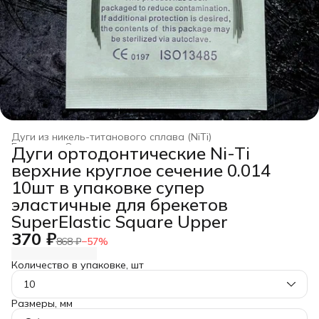
Дуги из никель-титанового сплава (NiTi)
Главная
›
Ортодонтические дуги
›
Дуги ортодонтические Ni-Ti
верхние круглое сечение 0.014
10шт в упаковке супер
эластичные для брекетов
SuperElastic Square Upper
370 ₽
868 ₽
−
57
%
Количество в упаковке, шт
10
Размеры, мм