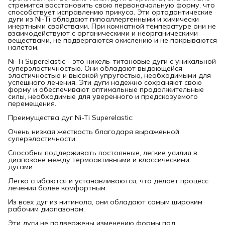
стремится восстановить свою первоначальную форму, что
способствует исправлению прикуса. Эти ортодонтические
дуги из Ni-Ti обладают гипоаллергенными и химически
инертными свойствами. При комнатной температуре они не
взаимодействуют с органическими и неорганическими
веществами, не подвергаются окислению и не покрываются
налетом.
Ni-Ti Superelastic - это никель-титановые дуги с уникальной
суперэластичностью. Они обладают выдающейся
эластичностью и высокой упругостью, необходимыми для
успешного лечения. Эти дуги надежно сохраняют свою
форму и обеспечивают оптимальные продолжительные
силы, необходимые для уверенного и предсказуемого
перемещения.
Преимущества дуг Ni-Ti Superelastic:
Очень низкая жесткость благодаря выраженной
суперэластичности.
Способны поддерживать постоянные, легкие усилия в
диапазоне между термоактивными и классическими
дугами.
Легко сгибаются и устанавливаются, что делает процесс
лечения более комфортным.
Из всех дуг из нитинола, они обладают самым широким
рабочим диапазоном.
Эти дуги не подвержены изменению формы под