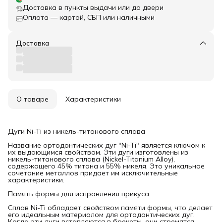
Доставка в пункты выдачи или до двери
Оплата — картой, СБП или наличными
Доставка
О товаре
Характеристики
Дуги Ni-Ti из никель-титанового сплава
Название ортодонтических дуг "Ni-Ti" является ключом к
их выдающимся свойствам. Эти дуги изготовлены из
никель-титанового сплава (Nickel-Titanium Alloy),
содержащего 45% титана и 55% никеля. Это уникальное
сочетание металлов придает им исключительные
характеристики.
Память формы для исправления прикуса
Сплав Ni-Ti обладает свойством памяти формы, что делает
его идеальным материалом для ортодонтических дуг.
Когда эти дуги вставляются в брекеты, они стремятся