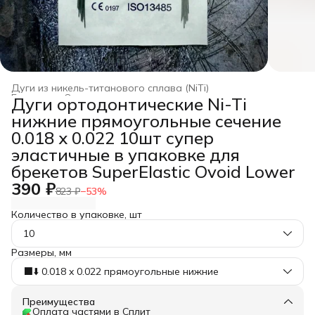
Дуги из никель-титанового сплава (NiTi)
Главная
›
Ортодонтические дуги
›
Дуги ортодонтические Ni-Ti
нижние прямоугольные сечение
0.018 x 0.022 10шт супер
эластичные в упаковке для
брекетов SuperElastic Ovoid Lower
390 ₽
823 ₽
−
53
%
Количество в упаковке, шт
10
Размеры, мм
⬛️⬇️ 0.018 x 0.022 прямоугольные нижние
Преимущества
Оплата частями в Сплит