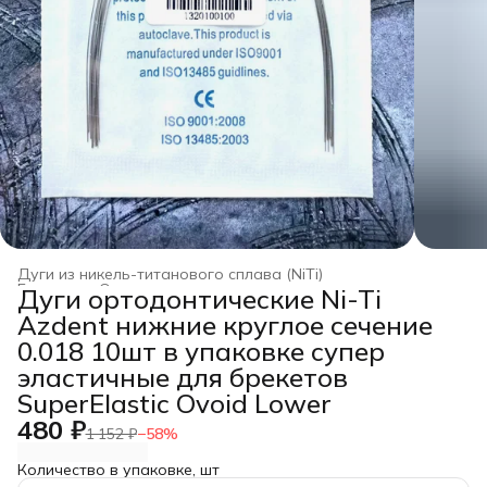
Дуги из никель-титанового сплава (NiTi)
Главная
›
Ортодонтические дуги
›
Дуги ортодонтические Ni-Ti
Azdent нижние круглое сечение
0.018 10шт в упаковке супер
эластичные для брекетов
SuperElastic Ovoid Lower
480 ₽
1 152 ₽
−
58
%
Количество в упаковке, шт