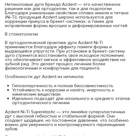
Нитиноловые дуги бренда Azdent — это качественное
решение как для ортодонтии, так и для подологии.
Благодаря уникальным свойствам сплава никеля и титана
(Ni-Ti), продукция Azdent широко используется для
коррекции прикуса в брекет-системах, а также для
исправления формы вросших и деформированных ногтей.
В стоматологии
В ортодонтической практике дуги Azdent Ni-Ti
применяются благодаря эффекту памяти формы и
выдающейся упругости. При установке в брекет-систему
дуга стремится восстановить своё исходное положение,
что обеспечивает мягкое и эффективное воздействие на
зубной ряд. Это делает процесс лечения более
физиологичным и комфортным для пациента.
Особенности дуг Azdent из нитинола:
Гипоаллергенность и полная биосовместимость.
Устойчивость к коррозии и налёту, инертность к
химическим веществам.
Идеально подходят для начального и среднего этапов
ортодонтического лечения.
Azdent Ni-Ti Superelastic — это линейка суперэластичных
дуг с высокой гибкостью и стабильной формой. Они
создают щадящее, но постоянное давление, что особенно
важно для уверенного и контролируемого перемещения
зубов.