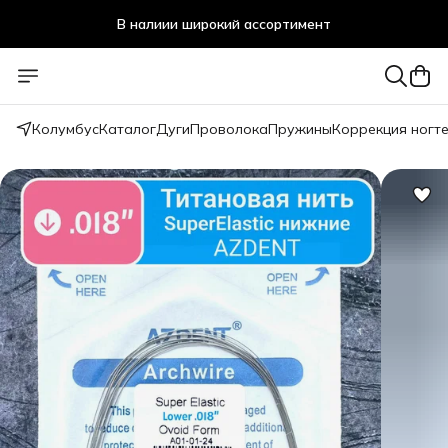
В налиии широкий ассортимент
Стоматологичечкие материалы оптом и в розницу
Колумбус
Каталог
Дуги
Проволока
Пружины
Коррекция ногт