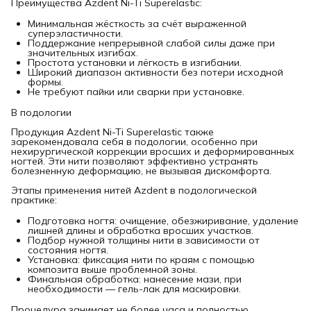
Преимущества Azdent Ni-Ti Superelastic:
Минимальная жёсткость за счёт выраженной
суперэластичности.
Поддержание непрерывной слабой силы даже при
значительных изгибах.
Простота установки и лёгкость в изгибании.
Широкий диапазон активности без потери исходной
формы.
Не требуют пайки или сварки при установке.
В подологии
Продукция Azdent Ni-Ti Superelastic также
зарекомендовала себя в подологии, особенно при
нехирургической коррекции вросших и деформированных
ногтей. Эти нити позволяют эффективно устранять
болезненную деформацию, не вызывая дискомфорта.
Этапы применения нитей Azdent в подологической
практике:
Подготовка ногтя: очищение, обезжиривание, удаление
лишней длины и обработка вросших участков.
Подбор нужной толщины нити в зависимости от
состояния ногтя.
Установка: фиксация нити по краям с помощью
композита выше проблемной зоны.
Финальная обработка: нанесение мази, при
необходимости — гель-лак для маскировки.
Процедура занимает не более часа и полностью