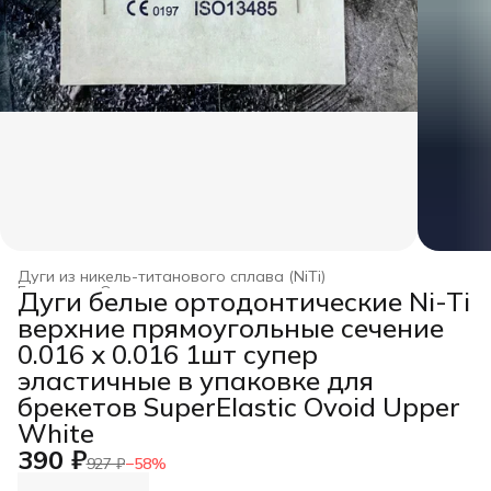
Дуги из никель-титанового сплава (NiTi)
Главная
›
Ортодонтические дуги
›
Дуги белые ортодонтические Ni-Ti
верхние прямоугольные сечение
0.016 x 0.016 1шт супер
эластичные в упаковке для
брекетов SuperElastic Ovoid Upper
White
390 ₽
927 ₽
−
58
%