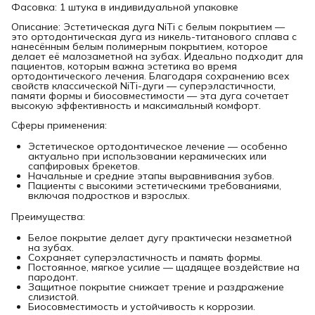
Фасовка: 1 штука в индивидуальной упаковке
Описание: Эстетическая дуга NiTi с белым покрытием —
это ортодонтическая дуга из никель-титанового сплава с
нанесённым белым полимерным покрытием, которое
делает её малозаметной на зубах. Идеально подходит для
пациентов, которым важна эстетика во время
ортодонтического лечения. Благодаря сохранению всех
свойств классической NiTi-дуги — суперэластичности,
памяти формы и биосовместимости — эта дуга сочетает
высокую эффективность и максимальный комфорт.
Сферы применения:
Эстетическое ортодонтическое лечение — особенно
актуально при использовании керамических или
сапфировых брекетов.
Начальные и средние этапы выравнивания зубов.
Пациенты с высокими эстетическими требованиями,
включая подростков и взрослых.
Преимущества:
Белое покрытие делает дугу практически незаметной
на зубах.
Сохраняет суперэластичность и память формы.
Постоянное, мягкое усилие — щадящее воздействие на
пародонт.
Защитное покрытие снижает трение и раздражение
слизистой.
Биосовместимость и устойчивость к коррозии.