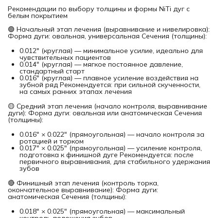
Рекомендации по выбору толщины и формы NiTi дуг с
белым покрытием
🟢 Начальный этап лечения (выравнивание и нивелировка):
Форма дуги: овальная, универсальная Сечения (толщины):
0.012" (круглая) — минимальное усилие, идеально для
чувствительных пациентов
0.014" (круглая) — мягкое постоянное давление,
стандартный старт
0.016" (круглая) — плавное усиление воздействия на
зубной ряд Рекомендуется: при сильной скученности,
на самых ранних этапах лечения
🟡 Средний этап лечения (начало контроля, выравнивание
дуги): Форма дуги: овальная или анатомическая Сечения
(толщины):
0.016" × 0.022" (прямоугольная) — начало контроля за
ротацией и торком
0.017" × 0.025" (прямоугольная) — усиление контроля,
подготовка к финишной дуге Рекомендуется: после
первичного выравнивания, для стабильного удержания
зубов
🔴 Финишный этап лечения (контроль торка,
окончательное выравнивание): Форма дуги:
анатомическая Сечения (толщины):
0.018" × 0.025" (прямоугольная) — максимальный
контроль положения зубов