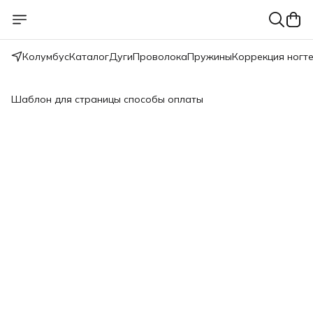
Колумбус
Каталог
Дуги
Проволока
Пружины
Коррекция ногт
Шаблон для страницы способы оплаты