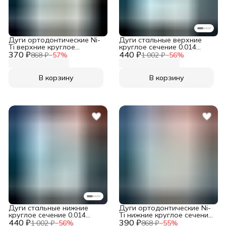
Дуги ортодонтические Ni-
Дуги стальные верхние
Ti верхние круглое
круглое сечение 0.014
370 ₽
сечение 0.016 10шт в
440 ₽
10шт в упаковке для
868 ₽
−
57
%
1 002 ₽
−
56
%
упаковке супер
брекетов из нержавеющай
эластичные для брекетов
стали Archwires stainless
SuperElastic Square Upper
steel Lower orthoform ovoid
В корзину
В корзину
Дуги стальные нижние
Дуги ортодонтические Ni-
круглое сечение 0.014
Ti нижние круглое сечение
440 ₽
10шт в упаковке для
390 ₽
0.016 10шт в упаковке
1 002 ₽
−
56
%
868 ₽
−
55
%