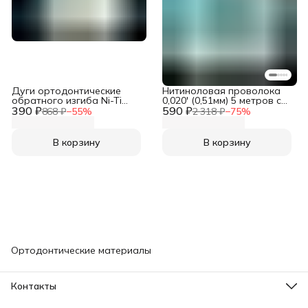
Дуги ортодонтические
Нитиноловая проволока
обратного изгиба Ni-Ti
0,020' (0,51мм) 5 метров с
390 ₽
верхние прямоугольные
590 ₽
памятью формы прямая
868 ₽
−
55
%
2 318 ₽
−
75
%
сечение 0.016 x 0.022 2шт в
титановая нить (Straight
упаковке Reverse Curve
Wire) NiTi для ортодонтии,
Upper для брекетов
ортониксии, брекетов и
В корзину
В корзину
вросших
деформированных ногтей,
номер 020
Ортодонтические материалы
Контакты
Адрес